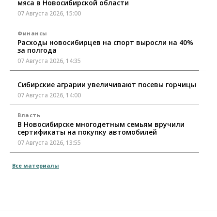
мяса в Новосибирской области
07 Августа 2026, 15:00
Финансы
Расходы новосибирцев на спорт выросли на 40%
за полгода
07 Августа 2026, 14:35
Сибирские аграрии увеличивают посевы горчицы
07 Августа 2026, 14:00
Власть
В Новосибирске многодетным семьям вручили
сертификаты на покупку автомобилей
07 Августа 2026, 13:55
Авто
Общество
Все материалы
Треть автовладельцев в Новосибирской области
«поставили машины на прикол»
07 Августа 2026, 13:00
Власть