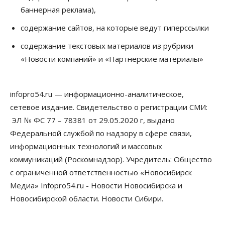
баннерная реклама),
07 Августа 2026, 10:15
содержание сайтов, на которые ведут гиперссылки
Общество
Недели жары повлияли на урожай в
содержание текстовых материалов из рубрики
Новосибирской области, но режима ЧС не будет
«Новости компаний» и «Партнерские материалы»
07 Августа 2026, 10:00
Бизнес
Право&Порядок
Предприятия Новосибирска
infopro54.ru — информационно-аналитическое,
выстраивают системы защиты от атак БПЛА
сетевое издание. Свидетельство о регистрации СМИ:
07 Августа 2026, 09:00
ЭЛ № ФС 77 – 78381 от 29.05.2020 г, выдано
Бизнес
Федеральной службой по надзору в сфере связи,
По «Сибэлектротерму» выдали исполнительные
информационных технологий и массовых
листы на полмиллиарда рублей
07 Августа 2026, 08:00
коммуникаций (Роскомнадзор). Учредитель: Общество
с ограниченной ответственностью «Новосибирск
Бизнес
Власть
Медицина
Общество
Медиа» Infopro54.ru - Новости Новосибирска и
Искусственный интеллект предлагают
привлекать к разработке новых лекарств в
Новосибирской области. Новости Сибири.
России
06 Августа 2026, 19:00