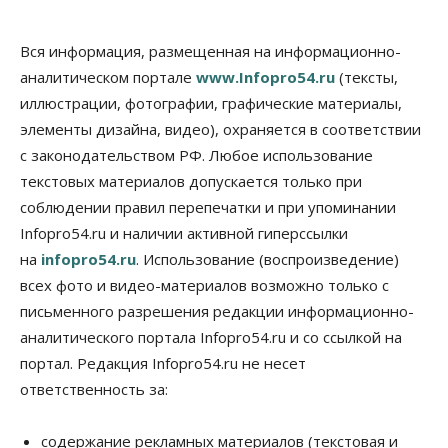
Школы, библиотеки, пешеходные тротуары:
депутаты Госдумы контролируют работы на
социальных объектах
Вся информация, размещенная на информационно-
07 Августа 2026, 12:35
аналитическом портале
www.Infopro54.ru
(тексты,
Общество
иллюстрации, фотографии, графические материалы,
Синоптики рассказали о погоде в Новосибирске
элементы дизайна, видео), охраняется в соответствии
на выходных
с законодательством РФ. Любое использование
07 Августа 2026, 12:00
текстовых материалов допускается только при
Общество
соблюдении правил перепечатки и при упоминании
Жители Новосибирска смогут добровольно
Infopro54.ru и наличии активной гиперссылки
повысить свою пенсию
07 Августа 2026, 11:30
на
infopro54.ru
. Использование (воспроизведение)
всех фото и видео-материалов возможно только с
Общество
письменного разрешения редакции информационно-
Деньгами будут распоряжаться дети: в десяти
школах Новосибирской области введут
аналитического портала Infopro54.ru и со ссылкой на
инициативное бюджетирование
портал. Редакция Infopro54.ru не несет
07 Августа 2026, 11:00
ответственность за:
Общество
Право&Порядок
В Новосибирске руководителя отдела полиции
содержание рекламных материалов (текстовая и
заключили под стражу