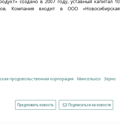
родукт» создано в 2007 году, уставный капитал 10
ков. Компания входит в ООО «Новосибирская
рская продовольственная корпорация
Минсельхоз
зерно
Предложить новость
Подписаться на новости