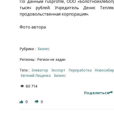
По данным rusprofile, ООО «Болотноехлебоп
тысяч рублей. Учредитель Денис Тепля
продовольственная корпорация».
Фото автора
Рубрики :
Бизнес
Регионы : Регион не задан
Теги :
элеватор
экспорт
переработка
Новосиби
Евгений Лещенко
бизнес
60 714
Поделиться
0
0