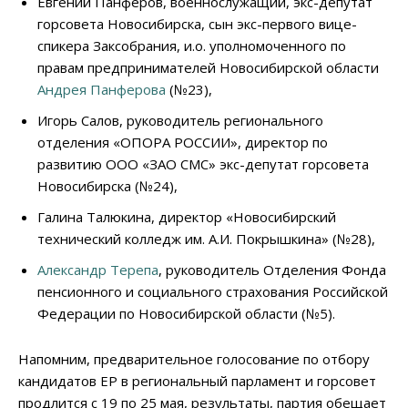
Евгений Панферов, военнослужащий, экс-депутат
горсовета Новосибирска, сын экс-первого вице-
спикера Заксобрания, и.о. уполномоченного по
правам предпринимателей Новосибирской области
Андрея Панферова
(№23),
Игорь Салов, руководитель регионального
отделения «ОПОРА РОССИИ», директор по
развитию ООО «ЗАО CМС» экс-депутат горсовета
Новосибирска (№24),
Галина Талюкина, директор «Новосибирский
технический колледж им. А.И. Покрышкина» (№28),
Александр Терепа
, руководитель Отделения Фонда
пенсионного и социального страхования Российской
Федерации по Новосибирской области (№5).
Напомним, предварительное голосование по отбору
кандидатов ЕР в региональный парламент и горсовет
продлится с 19 по 25 мая, результаты, партия обещает