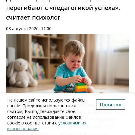
перегибают с «педагогикой успеха»,
считает психолог
08 августа 2026, 11:00
На нашем сайте используются файлы
Понятно
Индустрия развития предлагает всё более
cookie. Продолжая пользоваться
сайтом, Вы подтверждаете свое
«изощрённые» методики детей, а дети всё чаще
согласие на использование файлов
демонстрируют хрупкость воли и неумение
cookie в соответствии с
условиями их
справляться с малейшей фрустрацией. Ребёнок,
использования
способный собрать сложнейший паззл на