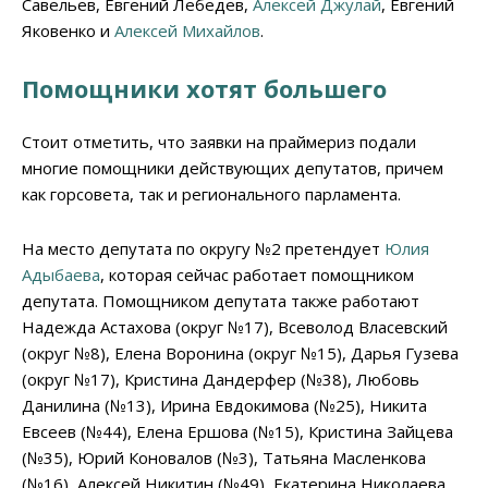
Савельев, Евгений Лебедев,
Алексей Джулай
, Евгений
Яковенко и
Алексей Михайлов
.
Помощники хотят большего
Стоит отметить, что заявки на праймериз подали
многие помощники действующих депутатов, причем
как горсовета, так и регионального парламента.
На место депутата по округу №2 претендует
Юлия
Адыбаева
, которая сейчас работает помощником
депутата. Помощником депутата также работают
Надежда Астахова (округ №17), Всеволод Власевский
(округ №8), Елена Воронина (округ №15), Дарья Гузева
(округ №17), Кристина Дандерфер (№38), Любовь
Данилина (№13), Ирина Евдокимова (№25), Никита
Евсеев (№44), Елена Ершова (№15), Кристина Зайцева
(№35), Юрий Коновалов (№3), Татьяна Масленкова
(№16), Алексей Никитин (№49), Екатерина Николаева