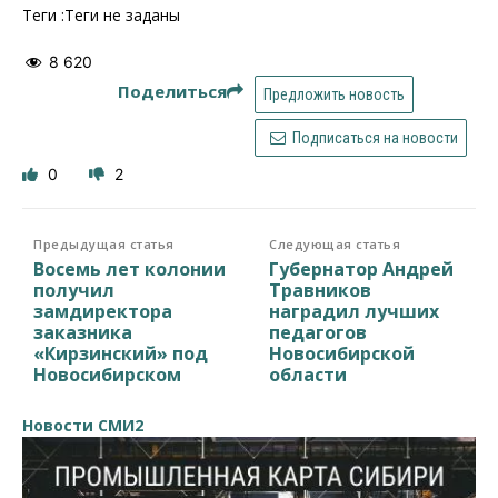
Теги :Теги не заданы
8 620
Поделиться
Предложить новость
Подписаться на новости
0
2
Предыдущая статья
Следующая статья
Восемь лет колонии
Губернатор Андрей
получил
Травников
замдиректора
наградил лучших
заказника
педагогов
«Кирзинский» под
Новосибирской
Новосибирском
области
Новости СМИ2