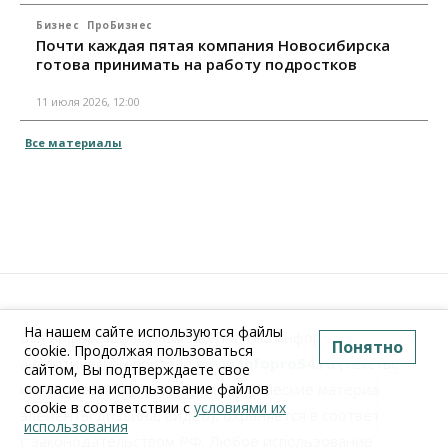
Бизнес
ПроБизнес
Почти каждая пятая компания Новосибирска
готова принимать на работу подростков
11 июля 2026, 12:00
Все материалы
На нашем сайте используются файлы
Вся информация, размещенная на информационно-
Понятно
cookie. Продолжая пользоваться
аналитическом портале
www.Infopro54.ru
(тексты,
сайтом, Вы подтверждаете свое
иллюстрации, фотографии, графические материалы,
согласие на использование файлов
cookie в соответствии с
условиями их
элементы дизайна, видео), охраняется в соответствии
использования
с законодательством РФ. Любое использование