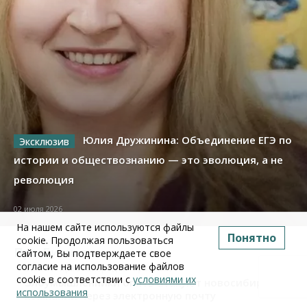
Юлия Дружинина: Объединение ЕГЭ по
истории и обществознанию — это эволюция, а не
революция
02 июля 2026
На нашем сайте используются файлы
Понятно
cookie. Продолжая пользоваться
Про Бизнес
сайтом, Вы подтверждаете свое
согласие на использование файлов
Бизнес
Право&Порядок
ПроБизнес
cookie в соответствии с
условиями их
Злоумышленники опять атакуют новосибирские
использования
компании через электронную почту