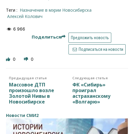
Теги :
Назначение в мэрии Новосибирска
Алексей Колович
6 966
Поделиться
Предложить новость
Подписаться на новости
0
0
Предыдущая статья
Следующая статья
Массовое ДТП
ФК «Сибирь»
произошло возле
проиграл
Золотой Нивы в
астраханскому
Новосибирске
«Волгарю»
Новости СМИ2