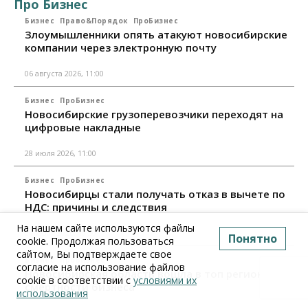
Про Бизнес
Бизнес
Право&Порядок
ПроБизнес
Злоумышленники опять атакуют новосибирские
компании через электронную почту
06 августа 2026, 11:00
Бизнес
ПроБизнес
Новосибирские грузоперевозчики переходят на
цифровые накладные
28 июля 2026, 11:00
Бизнес
ПроБизнес
Новосибирцы стали получать отказ в вычете по
НДС: причины и следствия
На нашем сайте используются файлы
24 июля 2026, 10:30
Понятно
cookie. Продолжая пользоваться
сайтом, Вы подтверждаете свое
Бизнес
ПроБизнес
согласие на использование файлов
Новосибирская область вошла в топ регионов по
cookie в соответствии с
условиями их
смертности бизнеса
использования