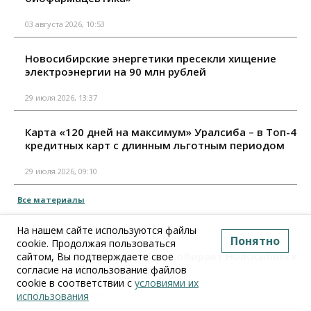
03 августа 2026, 10:53
Новосибирские энергетики пресекли хищение
электроэнергии на 90 млн рублей
29 июля 2026, 13:37
Карта «120 дней на максимум» Уралсиба – в Топ-4
кредитных карт с длинным льготным периодом
29 июля 2026, 09:10
Все материалы
На нашем сайте используются файлы
Бизнес календарь
Понятно
cookie. Продолжая пользоваться
Фонд «Больше хорошего!» собирает Новосибирск
сайтом, Вы подтверждаете свое
на главный экофест города
согласие на использование файлов
cookie в соответствии с
условиями их
использования
09 августа 2026, 12:00