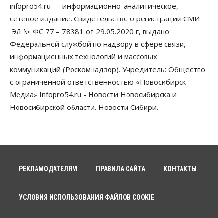
infopro54.ru — информационно-аналитическое,
Бизнес
Право&Порядок
ПроБизнес
сетевое издание. Свидетельство о регистрации СМИ:
Злоумышленники опять атакуют
новосибирские компании через электронную
ЭЛ № ФС 77 – 78381 от 29.05.2020 г, выдано
почту
Федеральной службой по надзору в сфере связи,
06 Августа 2026, 11:00
информационных технологий и массовых
коммуникаций (Роскомнадзор). Учредитель: Общество
Общество
Медики готовятся к второму пику активности
с ограниченной ответственностью «Новосибирск
клещей в Новосибирской области
Медиа» Infopro54.ru - Новости Новосибирска и
06 Августа 2026, 10:00
Новосибирской области. Новости Сибири.
Общество
Из-за жары в Европе оливковое масло
в Новосибирске может снова подорожать
06 Августа 2026, 09:00
Бизнес
Недвижимость
РЕКЛАМОДАТЕЛЯМ
ПРАВИЛА САЙТА
КОНТАКТЫ
Застройщики Новосибирска
доплатили налоги на сумму почти 700 млн рублей
06 Августа 2026, 08:00
УСЛОВИЯ ИСПОЛЬЗОВАНИЯ ФАЙЛОВ COOKIE
Бизнес
Власть