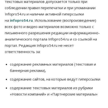
настоящая борьба»: вузы настойчиво
текстовых материалов допускается только при
обзванивают новосибирских высокобалльников
соблюдении правил перепечатки и при упоминании
перед зачислением
Infopro54.ru и наличии активной гиперссылки
06 Августа 2026, 13:00
на
infopro54.ru
. Использование (воспроизведение)
Власть
всех фото и видео-материалов возможно только с
Режим ЧС ввели в Омской области из-за засухи
письменного разрешения редакции информационно-
06 Августа 2026, 12:15
аналитического портала Infopro54.ru и со ссылкой на
Власть
Общество
портал. Редакция Infopro54.ru не несет
Новосибирск готовится к визиту Владимира
ответственность за:
Путина
06 Августа 2026, 12:05
содержание рекламных материалов (текстовая и
Бизнес
Недвижимость
Общество
баннерная реклама),
Росреестр назвал главные причины
отказов в регистрации недвижимости в НСО
содержание сайтов, на которые ведут гиперссылки
06 Августа 2026, 12:00
содержание текстовых материалов из рубрики
Телекоммуникации
«Новости компаний» и «Партнерские материалы»
В 16 населённых пунктах Мошковского района
модернизировали мобильную связь
06 Августа 2026, 11:35