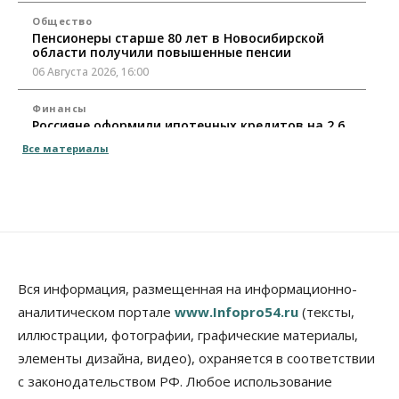
Общество
Пенсионеры старше 80 лет в Новосибирской
области получили повышенные пенсии
06 Августа 2026, 16:00
Финансы
Россияне оформили ипотечных кредитов на 2,6
трлн рублей
Все материалы
06 Августа 2026, 15:53
Власть
Думская гонка в Новосибирской области
обойдется без самовыдвиженцев
06 Августа 2026, 15:00
Бизнес
Власть
Общество
Вся информация, размещенная на информационно-
Правительство России продлило разрешение на
аналитическом портале
www.Infopro54.ru
(тексты,
выпуск бензина «Евро-3»
иллюстрации, фотографии, графические материалы,
06 Августа 2026, 14:00
элементы дизайна, видео), охраняется в соответствии
Общество
с законодательством РФ. Любое использование
«За тех, у кого от 270 баллов,