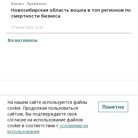
Бизнес
ПроБизнес
Новосибирская область вошла в топ регионов по
смертности бизнеса
17 июля 2026, 12:00
Все материалы
Вся информация, размещенная на информационно-
На нашем сайте используются файлы
Понятно
аналитическом портале
www.Infopro54.ru
(тексты,
cookie. Продолжая пользоваться
сайтом, Вы подтверждаете свое
иллюстрации, фотографии, графические материалы,
согласие на использование файлов
элементы дизайна, видео), охраняется в соответствии
cookie в соответствии с
условиями их
использования
с законодательством РФ. Любое использование