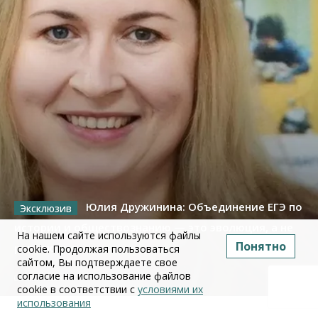
Юлия Дружинина: Объединение ЕГЭ по
истории и обществознанию — это эволюция, а не
На нашем сайте используются файлы
Понятно
революция
cookie. Продолжая пользоваться
сайтом, Вы подтверждаете свое
согласие на использование файлов
02 июля 2026
cookie в соответствии с
условиями их
использования