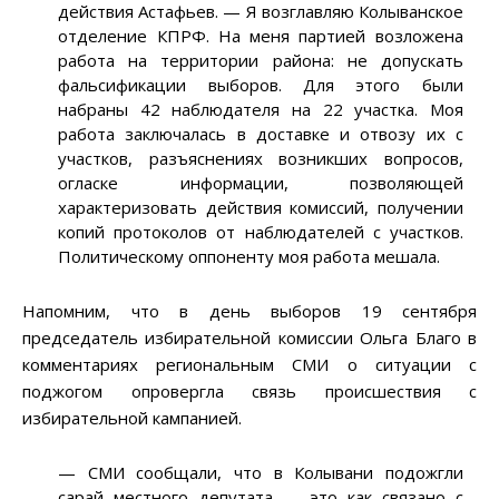
действия Астафьев.
—
Я возглавляю Колыванское
отделение КПРФ. На меня партией возложена
работа на территории района: не допускать
фальсификации выборов. Для этого были
набраны 42 наблюдателя на 22 участка. Моя
работа заключалась в доставке и отвозу их с
участков, разъяснениях возникших вопросов,
огласке информации, позволяющей
характеризовать действия комиссий, получении
копий протоколов от наблюдателей с участков.
Политическому оппоненту моя работа мешала.
Напомним, что в день выборов 19 сентября
председатель избирательной комиссии Ольга Благо в
комментариях региональным СМИ о ситуации с
поджогом опровергла связь происшествия с
избирательной кампанией.
—
СМИ сообщали, что в Колывани подожгли
сарай местного депутата
—
это как связано с