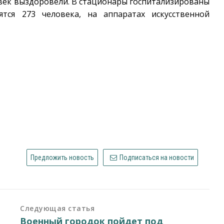
овек выздоровели. В стационары госпитализированы
ятся 273 человека, на аппаратах искусственной
Предложить новость
Подписаться на новости
Следующая статья
Военный городок пойдет под