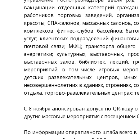
вакцинации отдельных категорий граждан
работников торговых заведений, организ
красоты, СПА-салонов, массажных салонов, с
комплексов, фитнес-клубов, бассейнов; быт
услуг; клиентских подразделений финансов
почтовой связи; МФЦ; транспорта общего 
энергетики; культурных, выставочных, про
выставочных залов, библиотек, лекций, тр
мероприятий, в том числе игровых меропр
детских развлекательных центров, ины
несовершеннолетних в зданиях, строениях, со
отдыха, торгово-развлекательных центрах; т
С 8 ноября анонсирован допуск по QR-коду 
другие массовые мероприятия с посещением б
По информации оперативного штаба всего в 