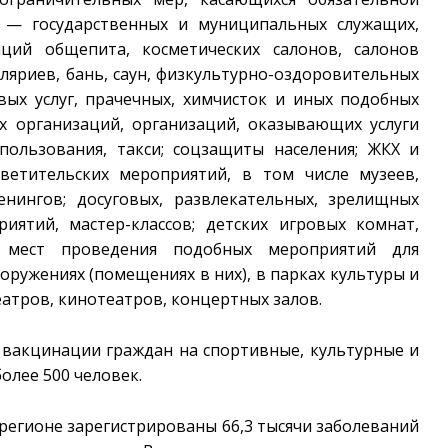
 — государственных и муниципальных служащих,
аций общепита, косметических салонов, салонов
оляриев, бань, саун, физкультурно-оздоровительных
овых услуг, прачечных, химчисток и иных подобных
ых организаций, организаций, оказывающих услуги
пользования, такси; соцзащиты населения; ЖКХ и
светительских мероприятий, в том числе музеев,
енингов; досуговых, развлекательных, зрелищных
иятий, мастер-классов; детских игровых комнат,
х мест проведения подобных мероприятий для
оружениях (помещениях в них), в парках культуры и
еатров, кинотеатров, концертных залов.
о вакцинации граждан на спортивные, культурные и
олее 500 человек.
регионе зарегистрированы 66,3 тысячи заболеваний