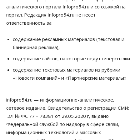
Власть
Общество
Право&Порядок
аналитического портала Infopro54.ru и со ссылкой на
Роспотребнадзор изъял почти полторы тонны
мяса в Новосибирской области
портал. Редакция Infopro54.ru не несет
07 Августа 2026, 15:00
ответственность за:
Финансы
Расходы новосибирцев на спорт выросли на 40%
содержание рекламных материалов (текстовая и
за полгода
баннерная реклама),
07 Августа 2026, 14:35
содержание сайтов, на которые ведут гиперссылки
Сибирские аграрии увеличивают посевы горчицы
содержание текстовых материалов из рубрики
07 Августа 2026, 14:00
«Новости компаний» и «Партнерские материалы»
Власть
В Новосибирске многодетным семьям вручили
сертификаты на покупку автомобилей
infopro54.ru — информационно-аналитическое,
07 Августа 2026, 13:55
сетевое издание. Свидетельство о регистрации СМИ:
ЭЛ № ФС 77 – 78381 от 29.05.2020 г, выдано
Авто
Общество
Треть автовладельцев в Новосибирской области
Федеральной службой по надзору в сфере связи,
«поставили машины на прикол»
информационных технологий и массовых
07 Августа 2026, 13:00