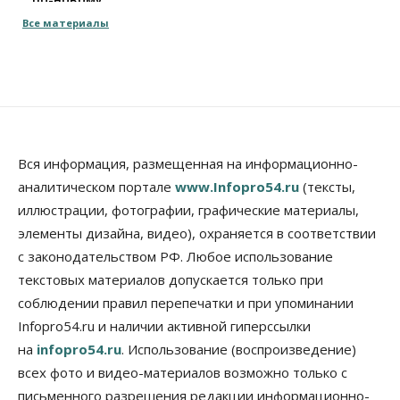
08 Августа 2026, 09:00
Все материалы
Бизнес
В Новосибирской области резко
сократился грузооборот в автоперевозках
07 Августа 2026, 19:00
Общество
В Новосибирске прошёл митинг
Вся информация, размещенная на информационно-
против нового закона о памятниках
аналитическом портале
www.Infopro54.ru
(тексты,
07 Августа 2026, 18:00
иллюстрации, фотографии, графические материалы,
элементы дизайна, видео), охраняется в соответствии
Бизнес
В аэропорту Толмачёво завершены работы по
с законодательством РФ. Любое использование
бетонированию рулежных дорожек
текстовых материалов допускается только при
07 Августа 2026, 17:00
соблюдении правил перепечатки и при упоминании
Бизнес
Недвижимость
Общество
Infopro54.ru и наличии активной гиперссылки
Новосибирцы стали реже оформлять
на
infopro54.ru
. Использование (воспроизведение)
дома по упрощенной схеме
07 Августа 2026, 16:00
всех фото и видео-материалов возможно только с
письменного разрешения редакции информационно-