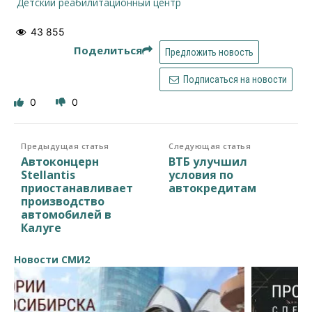
детский реабилитационный центр
43 855
Поделиться
Предложить новость
Подписаться на новости
0
0
Предыдущая статья
Следующая статья
Автоконцерн
ВТБ улучшил
Stellantis
условия по
приостанавливает
автокредитам
производство
автомобилей в
Калуге
Новости СМИ2