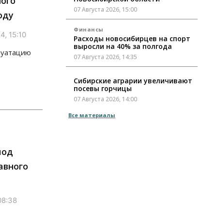
ного
07 Августа 2026, 15:00
оду
Финансы
4, 15:10
Расходы новосибирцев на спорт
выросли на 40% за полгода
плуатацию
07 Августа 2026, 14:35
Сибирские аграрии увеличивают
посевы горчицы
07 Августа 2026, 14:00
Все материалы
Власть
В Новосибирске многодетным
семьям вручили сертификаты на
покупку автомобилей
под
07 Августа 2026, 13:55
авного
Авто
Общество
Треть автовладельцев в
Новосибирской области
«поставили машины на прикол»
08:38
07 Августа 2026, 13:00