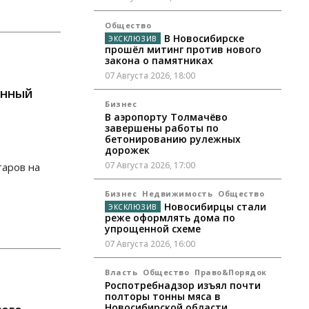
Общество
В Новосибирске
прошёл митинг против нового
закона о памятниках
07 Августа 2026, 18:00
онный
Бизнес
В аэропорту Толмачёво
завершены работы по
бетонированию рулежных
дорожек
07 Августа 2026, 17:00
таров на
Бизнес
Недвижимость
Общество
Новосибирцы стали
реже оформлять дома по
упрощенной схеме
07 Августа 2026, 16:00
Власть
Общество
Право&Порядок
Роспотребнадзор изъял почти
полторы тонны мяса в
Новосибирской области