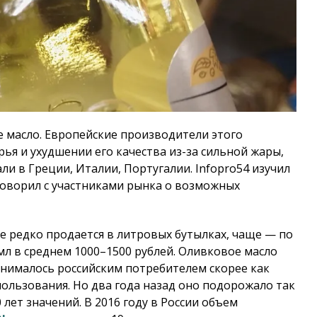
е масло. Европейские производители этого
ья и ухудшении его качества из-за сильной жары,
ли в Греции, Италии, Португалии.
Infopro54
изучил
говорил с участниками рынка о возможных
е редко продается в литровых бутылках, чаще — по
 мл в среднем 1000–1500 рублей. Оливковое масло
инималось российским потребителем скорее как
пользования. Но два года назад оно подорожало так
 лет значений. В 2016 году в России объем