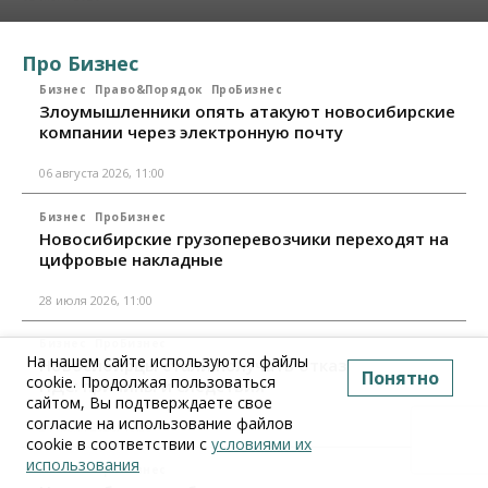
Про Бизнес
Бизнес
Право&Порядок
ПроБизнес
Злоумышленники опять атакуют новосибирские
компании через электронную почту
06 августа 2026, 11:00
Бизнес
ПроБизнес
Новосибирские грузоперевозчики переходят на
цифровые накладные
28 июля 2026, 11:00
Бизнес
ПроБизнес
На нашем сайте используются файлы
Новосибирцы стали получать отказ в вычете по
Понятно
cookie. Продолжая пользоваться
НДС: причины и следствия
сайтом, Вы подтверждаете свое
согласие на использование файлов
24 июля 2026, 10:30
cookie в соответствии с
условиями их
использования
Бизнес
ПроБизнес