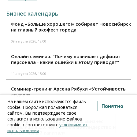
Бизнес календарь
Фонд «Больше хорошего!» собирает Новосибирск
на главный экофест города
09 августа 2026, 12:00
Онлайн семинар: "Почему возникает дефицит
персонала - какие ошибки к этому приводят"
11 августа 2026, 15:00
Семинар-тренинг Арсена Рябухи «Устойчивость
лидера»
На нашем сайте используются файлы
Понятно
11 августа 2026, 10:00
cookie. Продолжая пользоваться
сайтом, Вы подтверждаете свое
согласие на использование файлов
Мастер-класс Аркадия Цукера: «Бизнес-
cookie в соответствии с
условиями их
неваляшка 2.0: непотопляемое лидерство и
использования
когнитивный капитал»