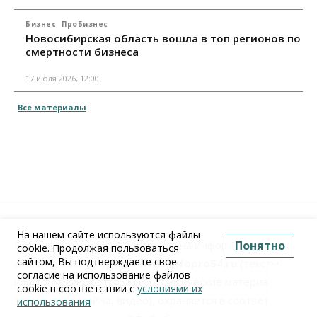
Бизнес
ПроБизнес
Новосибирская область вошла в топ регионов по
смертности бизнеса
17 июля 2026, 12:00
Все материалы
На нашем сайте используются файлы
Понятно
Вся информация, размещенная на информационно-
cookie. Продолжая пользоваться
сайтом, Вы подтверждаете свое
аналитическом портале
www.Infopro54.ru
(тексты,
согласие на использование файлов
иллюстрации, фотографии, графические материалы,
cookie в соответствии с
условиями их
элементы дизайна, видео), охраняется в соответствии
использования