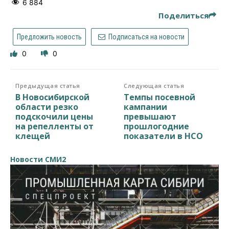
6 884
Поделиться
Предложить новость
Подписаться на новости
0
0
Предыдущая статья
Следующая статья
В Новосибирской
Темпы посевной
области резко
кампании
подскочили цены
превышают
на репелленты от
прошлогодние
клещей
показатели в НСО
Новости СМИ2