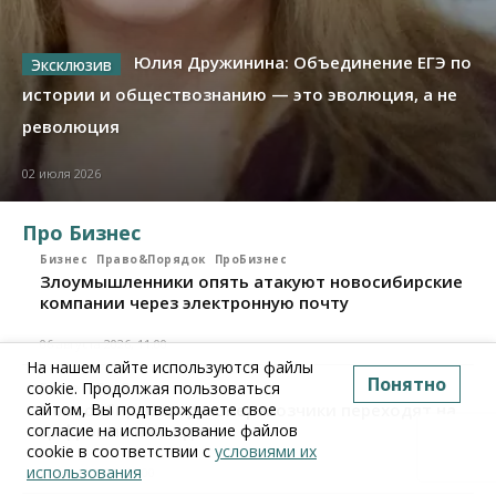
Юлия Дружинина: Объединение ЕГЭ по
истории и обществознанию — это эволюция, а не
революция
02 июля 2026
Про Бизнес
Бизнес
Право&Порядок
ПроБизнес
Злоумышленники опять атакуют новосибирские
компании через электронную почту
06 августа 2026, 11:00
На нашем сайте используются файлы
Понятно
cookie. Продолжая пользоваться
Бизнес
ПроБизнес
Новосибирские грузоперевозчики переходят на
сайтом, Вы подтверждаете свое
цифровые накладные
согласие на использование файлов
cookie в соответствии с
условиями их
использования
28 июля 2026, 11:00