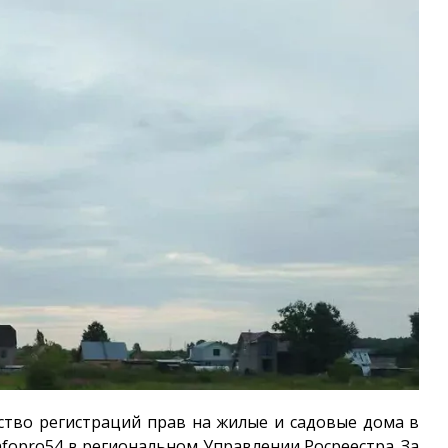
ство регистраций прав на жилые и садовые дома в
nfopro54
в региональном Управлении Росреестра. За