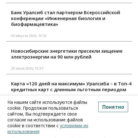
Банк Уралсиб стал партнером Всероссийской
конференции «Инженерная биология и
биофармацевтика»
03 августа 2026, 10:53
Новосибирские энергетики пресекли хищение
электроэнергии на 90 млн рублей
29 июля 2026, 13:37
Карта «120 дней на максимум» Уралсиба – в Топ-4
кредитных карт с длинным льготным периодом
29 июля 2026, 09:10
На нашем сайте используются файлы
Понятно
cookie. Продолжая пользоваться
сайтом, Вы подтверждаете свое
Все материалы
согласие на использование файлов
cookie в соответствии с
условиями их
Бизнес календарь
использования