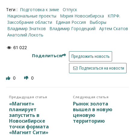
Теги :
подготовка к зиме
отпуск
Национальные проекты
Мэрия Новосибирска
КПРФ.
Заксобрание области
Единая Россия
выборы
Владимир Знатков
Владимир Городецкий
Артем Скатов
Анатолий Локоть
61 022
Поделиться
Предложить новость
Подписаться на новости
0
0
Предыдущая статья
Следующая статья
«Магнит»
Рынок золота
планирует
вышел в новую
запустить в
ценовую
Новосибирске
территорию
точки формата
«Магнит Сити»