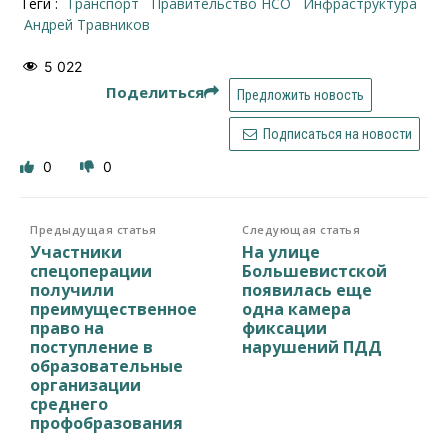
Теги :
транспорт
правительство НСО
инфраструктура
Андрей Травников
5 022
Поделиться
Предложить новость
Подписаться на новости
0
0
Предыдущая статья
Следующая статья
Участники
На улице
спецоперации
Большевистской
получили
появилась еще
преимущественное
одна камера
право на
фиксации
поступление в
нарушений ПДД
образовательные
организации
среднего
профобразования