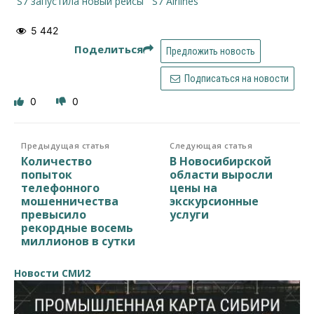
S7 запустила новый рейсы
S7 Airlines
5 442
Поделиться
Предложить новость
Подписаться на новости
0
0
Предыдущая статья
Следующая статья
Количество
В Новосибирской
попыток
области выросли
телефонного
цены на
мошенничества
экскурсионные
превысило
услуги
рекордные восемь
миллионов в сутки
Новости СМИ2