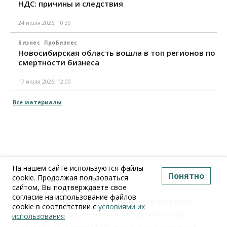
НДС: причины и следствия
24 июля 2026, 10:30
Бизнес
ПроБизнес
Новосибирская область вошла в топ регионов по
смертности бизнеса
17 июля 2026, 12:00
Все материалы
На нашем сайте используются файлы
Понятно
cookie. Продолжая пользоваться
сайтом, Вы подтверждаете свое
согласие на использование файлов
Вся информация, размещенная на информационно-
cookie в соответствии с
условиями их
аналитическом портале
www.Infopro54.ru
(тексты,
использования