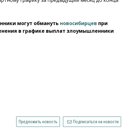
енники могут обмануть
новосибирцев
при
менения в графике выплат злоумышленники
Предложить новость
Подписаться на новости