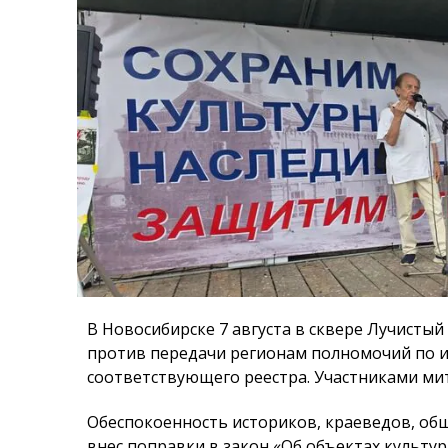
В Новосибирске 7 августа в сквере Лучистый
против передачи регионам полномочий по и
соответствующего реестра. Участниками мит
Обеспокоенность историков, краеведов, об
внес поправки в закон «Об объектах культур