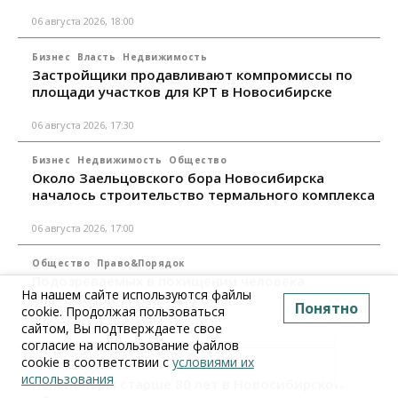
06 августа 2026, 18:00
Бизнес
Власть
Недвижимость
Застройщики продавливают компромиссы по
площади участков для КРТ в Новосибирске
06 августа 2026, 17:30
Бизнес
Недвижимость
Общество
Около Заельцовского бора Новосибирска
началось строительство термального комплекса
06 августа 2026, 17:00
Общество
Право&Порядок
Подозреваемых в похищении человека
На нашем сайте используются файлы
задержали в Новосибирске
Понятно
cookie. Продолжая пользоваться
сайтом, Вы подтверждаете свое
06 августа 2026, 16:15
согласие на использование файлов
cookie в соответствии с
условиями их
Общество
использования
Пенсионеры старше 80 лет в Новосибирской