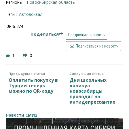
Регионы :
Новосибирская область
Теги :
автовокзал
5 274
Поделиться
Предложить новость
Подписаться на новости
1
0
Предыдущая статья
Следующая статья
Оплатить покупку в
Дни школьных
Турции теперь
каникул
можно по QR-коду
новосибирцы
проводят на
антидепрессантах
Новости СМИ2