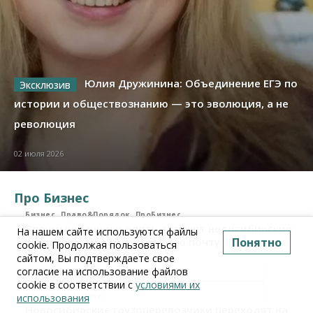
Юлия Дружинина: Объединение ЕГЭ по
истории и обществознанию — это эволюция, а не
революция
02 июля 2026
Про Бизнес
Бизнес
Право&Порядок
ПроБизнес
Злоумышленники опять атакуют новосибирские
На нашем сайте используются файлы
Понятно
компании через электронную почту
cookie. Продолжая пользоваться
сайтом, Вы подтверждаете свое
06 августа 2026, 11:00
согласие на использование файлов
cookie в соответствии с
условиями их
Бизнес
ПроБизнес
использования
Новосибирские грузоперевозчики переходят на