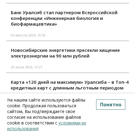
Банк Уралсиб стал партнером Всероссийской
конференции «Инженерная биология и
биофармацевтика»
03 августа 2026, 10:53
Новосибирские энергетики пресекли хищение
электроэнергии на 90 млн рублей
29 июля 2026, 13:37
Карта «120 дней на максимум» Уралсиба – в Топ-4
кредитных карт с длинным льготным периодом
29 июля 2026, 09:10
На нашем сайте используются файлы
Понятно
cookie. Продолжая пользоваться
сайтом, Вы подтверждаете свое
Все материалы
согласие на использование файлов
cookie в соответствии с
условиями их
Бизнес календарь
использования