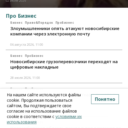
02 июля 2026
Про Бизнес
Бизнес
Право&Порядок
ПроБизнес
Злоумышленники опять атакуют новосибирские
компании через электронную почту
06 августа 2026, 11:00
Бизнес
ПроБизнес
Новосибирские грузоперевозчики переходят на
цифровые накладные
28 июля 2026, 11:00
Бизнес
ПроБизнес
Новосибирцы стали получать отказ в вычете по
На нашем сайте используются файлы
Понятно
НДС: причины и следствия
cookie. Продолжая пользоваться
сайтом, Вы подтверждаете свое
согласие на использование файлов
24 июля 2026, 10:30
cookie в соответствии с
условиями их
использования
Бизнес
ПроБизнес
Новосибирская область вошла в топ регионов по