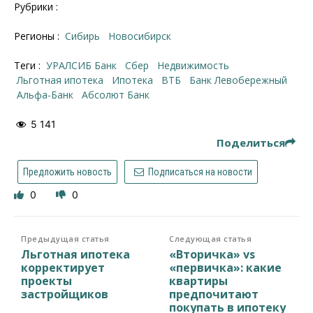
Рубрики :
Регионы :
Сибирь
Новосибирск
Теги :
УРАЛСИБ Банк
Сбер
недвижимость
льготная ипотека
ипотека
ВТБ
Банк Левобережный
Альфа-Банк
Абсолют Банк
5 141
Поделиться
Предложить новость
Подписаться на новости
0
0
Предыдущая статья
Следующая статья
Льготная ипотека
«Вторичка» vs
корректирует
«первичка»: какие
проекты
квартиры
застройщиков
предпочитают
покупать в ипотеку