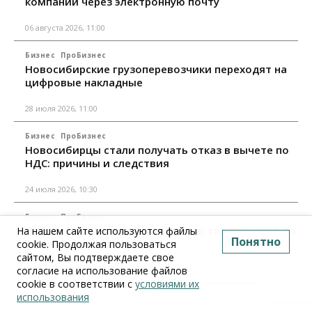
компании через электронную почту
06 августа 2026, 11:00
Бизнес
ПроБизнес
Новосибирские грузоперевозчики переходят на
цифровые накладные
28 июля 2026, 11:00
Бизнес
ПроБизнес
Новосибирцы стали получать отказ в вычете по
НДС: причины и следствия
24 июля 2026, 10:30
Бизнес
ПроБизнес
Новосибирская область вошла в топ регионов по
На нашем сайте используются файлы
Понятно
смертности бизнеса
cookie. Продолжая пользоваться
сайтом, Вы подтверждаете свое
согласие на использование файлов
17 июля 2026, 12:00
cookie в соответствии с
условиями их
использования
Все материалы