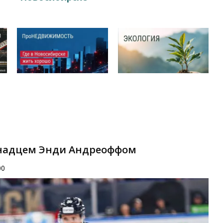
канадцем Энди Андреоффом
00