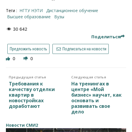
Теги :
НГТУ НЭТИ
дистанционное обучение
высшее образование
вузы
30 642
Поделиться
Предложить новость
Подписаться на новости
0
0
Предыдущая статья
Следующая статья
Требования к
На тренингах в
качеству отделки
центре «Мой
квартир в
бизнес» научат, как
новостройках
основать и
доработают
развивать свое
дело
Новости СМИ2