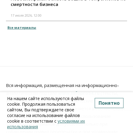
смертности бизнеса
17 июля 2026, 12:00
Все материалы
Вся информация, размещенная на информационно-
аналитическом портале
www.Infopro54.ru
(тексты,
На нашем сайте используются файлы
иллюстрации, фотографии, графические материалы,
Понятно
cookie. Продолжая пользоваться
элементы дизайна, видео), охраняется в соответствии
сайтом, Вы подтверждаете свое
согласие на использование файлов
с законодательством РФ. Любое использование
cookie в соответствии с
условиями их
текстовых материалов допускается только при
использования
соблюдении правил перепечатки и при упоминании