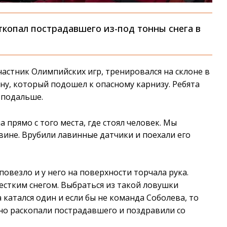
ткопал пострадавшего из-под тонны снега в
частник Олимпийских игр, тренировался на склоне в
ину, который подошел к опасному карнизу. Ребята
 подальше.
 прямо с того места, где стоял человек. Мы
авине. Врубили лавинные датчики и поехали его
повезло и у него на поверхности торчала рука.
естким снегом. Выбраться из такой ловушки
катался один и если бы не команда Соболева, то
но раскопали пострадавшего и поздравили со