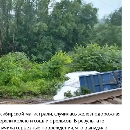
нссибирской магистрали, случилась железнодорожная
ряли колею и сошли с рельсов. В результате
лучила серьёзные повреждения, что вынудило