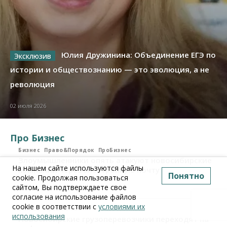
Юлия Дружинина: Объединение ЕГЭ по
истории и обществознанию — это эволюция, а не
революция
02 июля 2026
Про Бизнес
Бизнес
Право&Порядок
ПроБизнес
Злоумышленники опять атакуют новосибирские
На нашем сайте используются файлы
компании через электронную почту
Понятно
cookie. Продолжая пользоваться
сайтом, Вы подтверждаете свое
06 августа 2026, 11:00
согласие на использование файлов
cookie в соответствии с
условиями их
Бизнес
ПроБизнес
использования
Новосибирские грузоперевозчики переходят на