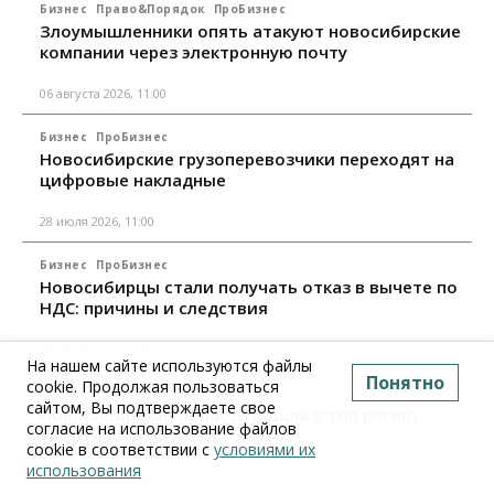
Бизнес
Право&Порядок
ПроБизнес
Злоумышленники опять атакуют новосибирские
компании через электронную почту
06 августа 2026, 11:00
Бизнес
ПроБизнес
Новосибирские грузоперевозчики переходят на
цифровые накладные
28 июля 2026, 11:00
Бизнес
ПроБизнес
Новосибирцы стали получать отказ в вычете по
НДС: причины и следствия
24 июля 2026, 10:30
На нашем сайте используются файлы
Понятно
cookie. Продолжая пользоваться
Бизнес
ПроБизнес
сайтом, Вы подтверждаете свое
Новосибирская область вошла в топ регионов по
согласие на использование файлов
смертности бизнеса
cookie в соответствии с
условиями их
использования
17 июля 2026, 12:00