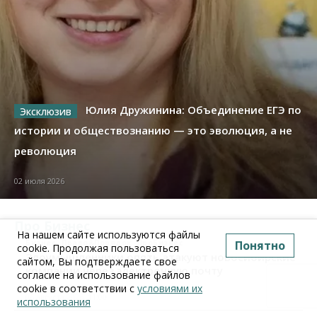
Юлия Дружинина: Объединение ЕГЭ по
истории и обществознанию — это эволюция, а не
революция
02 июля 2026
Про Бизнес
На нашем сайте используются файлы
Бизнес
Право&Порядок
ПроБизнес
Понятно
cookie. Продолжая пользоваться
Злоумышленники опять атакуют новосибирские
сайтом, Вы подтверждаете свое
компании через электронную почту
согласие на использование файлов
cookie в соответствии с
условиями их
06 августа 2026, 11:00
использования