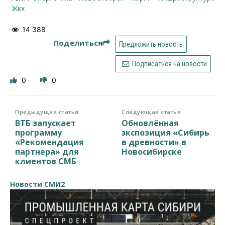
жкх
14 388
Поделиться
Предложить новость
Подписаться на новости
0
0
Предыдущая статья
Следующая статья
ВТБ запускает
Обновлённая
программу
экспозиция «Сибирь
«Рекомендация
в древности» в
партнера» для
Новосибирске
клиентов СМБ
Новости СМИ2