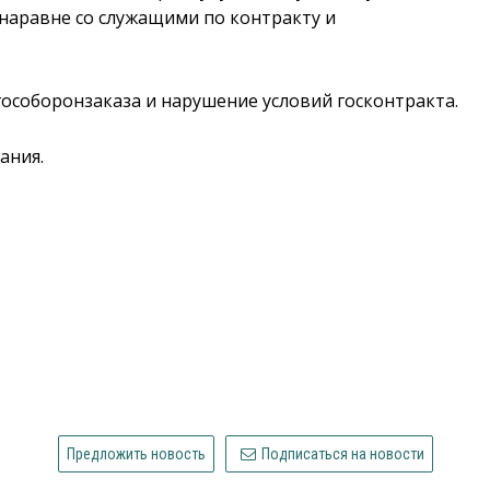
 наравне со служащими по контракту и
гособоронзаказа и нарушение условий госконтракта.
ания.
Предложить новость
Подписаться на новости