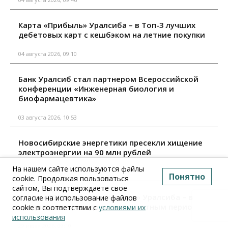
Карта «Прибыль» Уралсиба – в Топ-3 лучших
дебетовых карт с кешбэком на летние покупки
04 августа 2026, 09:10
Банк Уралсиб стал партнером Всероссийской
конференции «Инженерная биология и
биофармацевтика»
03 августа 2026, 10:53
Новосибирские энергетики пресекли хищение
электроэнергии на 90 млн рублей
На нашем сайте используются файлы
29 июля 2026, 13:37
Понятно
cookie. Продолжая пользоваться
сайтом, Вы подтверждаете свое
Карта «120 дней на максимум» Уралсиба – в Топ-4
согласие на использование файлов
кредитных карт с длинным льготным периодом
cookie в соответствии с
условиями их
использования
29 июля 2026, 09:10