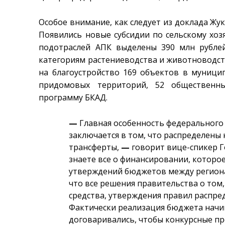
Особое внимание, как следует из доклада Жу
Появились новые субсидии по сельскому хоз
подотраслей АПК выделены 390 млн рубле
категориям растениеводства и животноводств
на благоустройство 169 объектов в муници
придомовых территорий, 52 общественны
программу БКАД.
—
Главная особенность федерального
заключается в том, что распределены 
трансферты,
—
говорит вице-спикер 
знаете все о финансировании, которое
утверждений бюджетов между региона
что все решения правительства о том,
средства, утверждения правил распред
Фактически реализация бюджета начин
договаривались, чтобы конкурсные пр