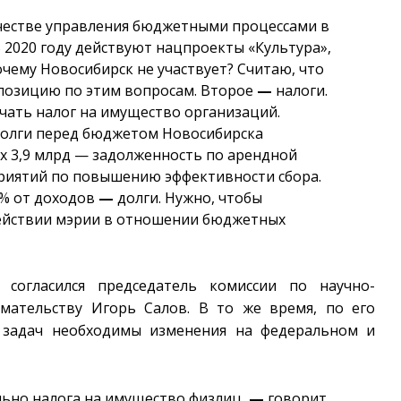
ачестве управления бюджетными процессами в
 2020 году действуют нацпроекты «Культура»,
чему Новосибирск не участвует? Считаю, что
 позицию по этим вопросам. Второе
—
налоги.
чать налог на имущество организаций.
Долги перед бюджетом Новосибирска
их 3,9 млрд — задолженность по арендной
приятий по повышению эффективности сбора.
88% от доходов
—
долги. Нужно, чтобы
действии мэрии в отношении бюджетных
 согласился председатель комиссии по научно-
мательству Игорь Салов. В то же время, по его
 задач необходимы изменения на федеральном и
ьно налога на имущество физлиц,
—
говорит