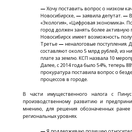
—
Хочу поставить вопрос о низком к
Новосибирске,
—
заявила депутат.
—
В
«Экология», «Цифровая экономика». По
город должен занять более активную
Новосибирск имеет возможность полу
Третье
—
неналоговые поступления. 
составляют около 5 млрд рублей, из н
плате за землю. КСП назвала 10 меро
Далее, с 2014 года было 54%, теперь 
прокуратура поставила вопрос о без
процессов в городе.
В части имущественного налога с Пинус
производственному развитию и предприни
мнению, для решения обозначенных ранее
региональных уровнях.
—
Я поддерживаю позицию относител