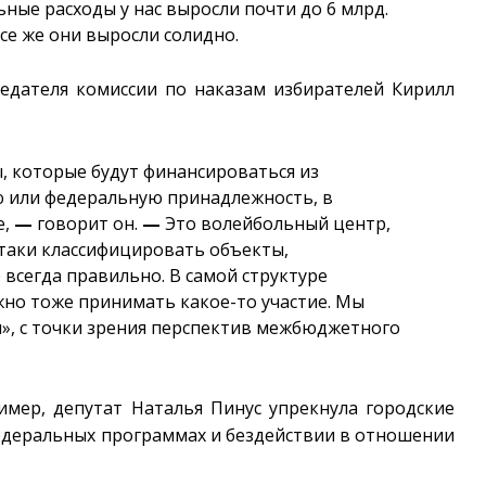
ые расходы у нас выросли почти до 6 млрд.
все же они выросли солидно.
седателя комиссии по наказам избирателей Кирилл
 которые будут финансироваться из
ю или федеральную принадлежность, в
е,
—
говорит он.
—
Это волейбольный центр,
-таки классифицировать объекты,
всегда правильно. В самой структуре
о тоже принимать какое-то участие. Мы
», с точки зрения перспектив межбюджетного
имер, депутат Наталья Пинус упрекнула городские
федеральных программах и бездействии в отношении