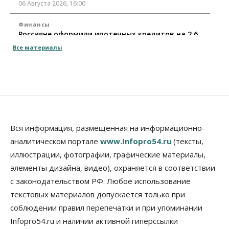
06 Августа 2026, 16:00
Финансы
Россияне оформили ипотечных кредитов на 2,6
трлн рублей
Все материалы
06 Августа 2026, 15:53
Власть
Думская гонка в Новосибирской области
обойдется без самовыдвиженцев
06 Августа 2026, 15:00
Бизнес
Власть
Общество
Вся информация, размещенная на информационно-
Правительство России продлило разрешение на
аналитическом портале
www.Infopro54.ru
(тексты,
выпуск бензина «Евро-3»
иллюстрации, фотографии, графические материалы,
06 Августа 2026, 14:00
элементы дизайна, видео), охраняется в соответствии
Общество
с законодательством РФ. Любое использование
«За тех, у кого от 270 баллов,
настоящая борьба»: вузы настойчиво
текстовых материалов допускается только при
обзванивают новосибирских высокобалльников
соблюдении правил перепечатки и при упоминании
перед зачислением
Infopro54.ru и наличии активной гиперссылки
06 Августа 2026, 13:00