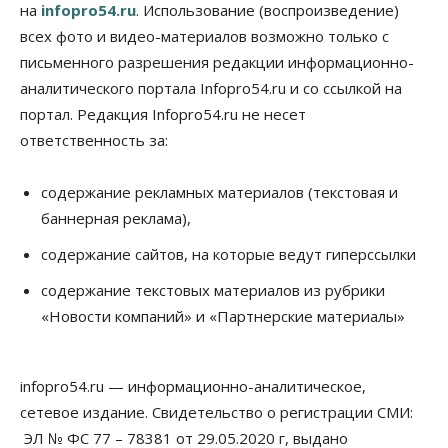
на
infopro54.ru
. Использование (воспроизведение)
Власть
всех фото и видео-материалов возможно только с
Режим ЧС ввели в Омской области из-за засухи
письменного разрешения редакции информационно-
06 Августа 2026, 12:15
аналитического портала Infopro54.ru и со ссылкой на
Власть
Общество
портал. Редакция Infopro54.ru не несет
Новосибирск готовится к визиту Владимира
ответственность за:
Путина
06 Августа 2026, 12:05
содержание рекламных материалов (текстовая и
Бизнес
Недвижимость
Общество
баннерная реклама),
Росреестр назвал главные причины
отказов в регистрации недвижимости в НСО
содержание сайтов, на которые ведут гиперссылки
06 Августа 2026, 12:00
содержание текстовых материалов из рубрики
Телекоммуникации
«Новости компаний» и «Партнерские материалы»
В 16 населённых пунктах Мошковского района
модернизировали мобильную связь
06 Августа 2026, 11:35
infopro54.ru — информационно-аналитическое,
Бизнес
Право&Порядок
ПроБизнес
сетевое издание. Свидетельство о регистрации СМИ:
Злоумышленники опять атакуют
новосибирские компании через электронную
ЭЛ № ФС 77 – 78381 от 29.05.2020 г, выдано