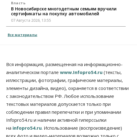
Власть
В Новосибирске многодетным семьям вручили
сертификаты на покупку автомобилей
07 Августа 2026, 13:55
Авто
Общество
Все материалы
Треть автовладельцев в Новосибирской области
«поставили машины на прикол»
07 Августа 2026, 13:00
Власть
Вся информация, размещенная на информационно-
Школы, библиотеки, пешеходные тротуары:
аналитическом портале
www.Infopro54.ru
(тексты,
депутаты Госдумы контролируют работы на
социальных объектах
иллюстрации, фотографии, графические материалы,
07 Августа 2026, 12:35
элементы дизайна, видео), охраняется в соответствии
с законодательством РФ. Любое использование
Общество
Синоптики рассказали о погоде в Новосибирске
текстовых материалов допускается только при
на выходных
соблюдении правил перепечатки и при упоминании
07 Августа 2026, 12:00
Infopro54.ru и наличии активной гиперссылки
на
infopro54.ru
. Использование (воспроизведение)
Общество
Жители Новосибирска смогут добровольно
всех фото и видео-материалов возможно только с