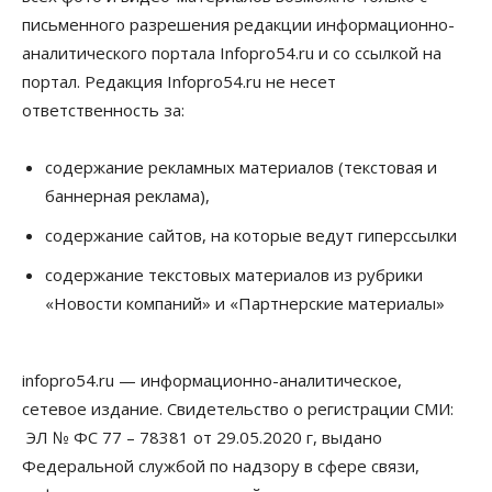
повысить свою пенсию
письменного разрешения редакции информационно-
07 Августа 2026, 11:30
аналитического портала Infopro54.ru и со ссылкой на
Общество
портал. Редакция Infopro54.ru не несет
Деньгами будут распоряжаться дети: в десяти
ответственность за:
школах Новосибирской области введут
инициативное бюджетирование
07 Августа 2026, 11:00
содержание рекламных материалов (текстовая и
баннерная реклама),
Общество
Право&Порядок
В Новосибирске руководителя отдела полиции
содержание сайтов, на которые ведут гиперссылки
заключили под стражу
07 Августа 2026, 10:15
содержание текстовых материалов из рубрики
«Новости компаний» и «Партнерские материалы»
Общество
Недели жары повлияли на урожай в
Новосибирской области, но режима ЧС не будет
07 Августа 2026, 10:00
infopro54.ru — информационно-аналитическое,
сетевое издание. Свидетельство о регистрации СМИ:
Бизнес
Право&Порядок
Предприятия Новосибирска
ЭЛ № ФС 77 – 78381 от 29.05.2020 г, выдано
выстраивают системы защиты от атак БПЛА
Федеральной службой по надзору в сфере связи,
07 Августа 2026, 09:00