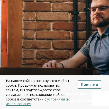
На нашем сайте используются файлы
Понятно
cookie. Продолжая пользоваться
сайтом, Вы подтверждаете свое
Михаил Швецов: Новосибирцы начали
согласие на использование файлов
cookie в соответствии с
условиями их
отменять отдых из-за квеста «найди бензин»
использования