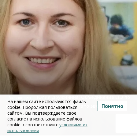
Юлия Дружинина: Объединение ЕГЭ по
На нашем сайте используются файлы
Понятно
истории и обществознанию — это эволюция, а не
cookie. Продолжая пользоваться
сайтом, Вы подтверждаете свое
революция
согласие на использование файлов
cookie в соответствии с
условиями их
02 июля 2026
использования