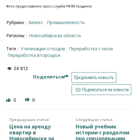
Фото предоставлено пресс-служба РАТМ Холдинга
Рубрики :
Бизнес
Промышленность
Регионы :
Новосибирская область
Теги :
утилизация отходов
переработка стекла
переработка вторсырья
24 812
Поделиться
Предложить новость
Подписаться на новости
0
0
Предыдущая статья
Следующая статья
Цена на аренду
Новый учебник
квартир в
истории с разделом
Новосибирске за
про спецоперацию