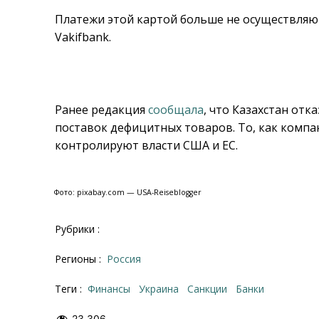
Платежи этой картой больше не осуществляют Zi
Vakifbank.
Ранее редакция
сообщала
, что Казахстан от
поставок дефицитных товаров. То, как комп
контролируют власти США и ЕС.
Фото: pixabay.com — USA-Reiseblogger
Рубрики :
Регионы :
Россия
Теги :
финансы
Украина
санкции
банки
23 306