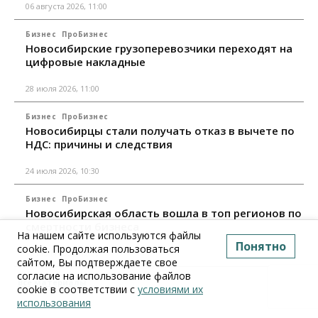
06 августа 2026, 11:00
Бизнес
ПроБизнес
Новосибирские грузоперевозчики переходят на
цифровые накладные
28 июля 2026, 11:00
Бизнес
ПроБизнес
Новосибирцы стали получать отказ в вычете по
НДС: причины и следствия
24 июля 2026, 10:30
Бизнес
ПроБизнес
Новосибирская область вошла в топ регионов по
смертности бизнеса
На нашем сайте используются файлы
Понятно
cookie. Продолжая пользоваться
17 июля 2026, 12:00
сайтом, Вы подтверждаете свое
согласие на использование файлов
Все материалы
cookie в соответствии с
условиями их
использования