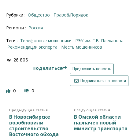
Рубрики :
Общество
Право&Порядок
Регионы :
Россия
Теги :
телефонные мошенники
РЭУ им. Г.В. Плеханова
рекомендации эксперта
месть мошенников
26 806
Поделиться
Предложить новость
Подписаться на новости
0
0
Предыдущая статья
Следующая статья
В Новосибирске
В Омской области
возобновили
назначен новый
строительство
министр транспорта
Восточного обхода