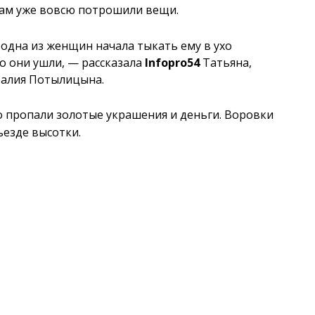
 там уже вовсю потрошили вещи.
 одна из женщин начала тыкать ему в ухо
го они ушли, — рассказала
Infopro54
Татьяна,
талия Потылицына.
 пропали золотые украшения и деньги. Воровки
ъезде высотки.