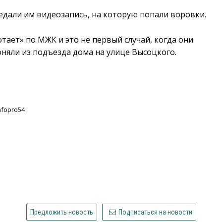
едали им видеозапись, на которую попали воровки.
тает» по МЖК и это не первый случай, когда они
оняли из подъезда дома на улице Высоцкого.
nfopro54
Предложить новость
Подписаться на новости