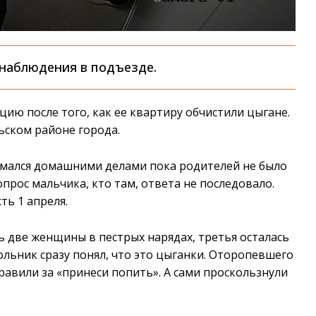
онаблюдения в подъезде.
ию после того, как ее квартиру обчистили цыгане.
ьском районе города.
имался домашними делами пока родителей не было
опрос мальчика, кто там, ответа не последовало.
ть 1 апреля.
ь две женщины в пестрых нарядах, третья осталась
ольник сразу понял, что это цыганки. Оторопевшего
равили за «принеси попить». А сами проскользнули