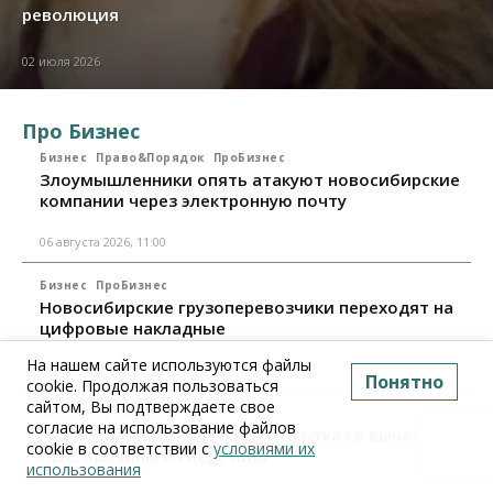
революция
02 июля 2026
Про Бизнес
Бизнес
Право&Порядок
ПроБизнес
Злоумышленники опять атакуют новосибирские
компании через электронную почту
06 августа 2026, 11:00
Бизнес
ПроБизнес
Новосибирские грузоперевозчики переходят на
цифровые накладные
На нашем сайте используются файлы
28 июля 2026, 11:00
Понятно
cookie. Продолжая пользоваться
сайтом, Вы подтверждаете свое
Бизнес
ПроБизнес
согласие на использование файлов
Новосибирцы стали получать отказ в вычете по
cookie в соответствии с
условиями их
НДС: причины и следствия
использования