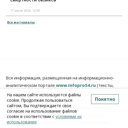
17 июля 2026, 12:00
Все материалы
Вся информация, размещенная на информационно-
аналитическом портале
www.Infopro54.ru
(тексты,
иллюстрации, фотографии, графические материалы,
На нашем сайте используются файлы
Понятно
элементы дизайна, видео), охраняется в соответствии
cookie. Продолжая пользоваться
сайтом, Вы подтверждаете свое
с законодательством РФ. Любое использование
согласие на использование файлов
текстовых материалов допускается только при
cookie в соответствии с
условиями их
использования
соблюдении правил перепечатки и при упоминании