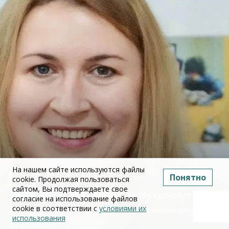
На нашем сайте используются файлы
Понятно
cookie. Продолжая пользоваться
сайтом, Вы подтверждаете свое
Юлия Дружинина: Объединение ЕГЭ по
согласие на использование файлов
cookie в соответствии с
условиями их
истории и обществознанию — это эволюция, а не
использования
революция