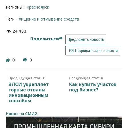
Регионы :
Красноярск
Теги :
Хищение и отмывание средств
24 433
Поделиться
Предложить новость
Подписаться на новости
0
0
Предыдущая статья
Следующая статья
ЭЛСИ укрепляет
Как купить участок
горные отвалы
под бизнес?
инновационным
способом
Новости СМИ2